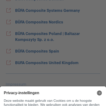
BÜFA Composite Systems Germany
BÜFA Composites Nordics
BÜFA Composites Poland | Baltazar
Kompozyty Sp. z o.o.
BÜFA Composites Spain
BUFA Composites United Kingdom
Impressum
Gegevensbescherming