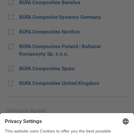
BÜFA Composites Benelux
BÜFA Composite Systems Germany
BÜFA Composites Nordics
BÜFA Composites Poland | Baltazar
Kompozyty Sp. z o.o.
BÜFA Composites Spain
BUFA Composites United Kingdom
Mentions légales
Protection des données