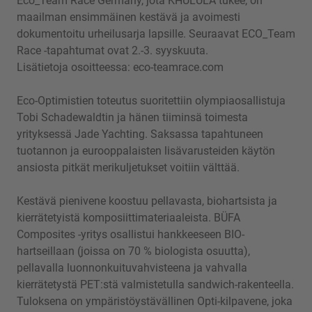
Eco_Team Race Germany, jota KHULULA tukee, on
maailman ensimmäinen kestävä ja avoimesti
dokumentoitu urheilusarja lapsille. Seuraavat ECO_Team
Race -tapahtumat ovat 2.-3. syyskuuta.
Lisätietoja osoitteessa:
eco-teamrace.com
Eco-Optimistien toteutus suoritettiin olympiaosallistuja
Tobi Schadewaldtin ja hänen tiiminsä toimesta
yrityksessä Jade Yachting. Saksassa tapahtuneen
tuotannon ja eurooppalaisten lisävarusteiden käytön
ansiosta pitkät merikuljetukset voitiin välttää.
Kestävä pienivene koostuu pellavasta, biohartsista ja
kierrätetyistä komposiittimateriaaleista. BÜFA
Composites -yritys osallistui hankkeeseen BIO-
hartseillaan (joissa on 70 % biologista osuutta),
pellavalla luonnonkuituvahvisteena ja vahvalla
kierrätetystä PET:stä valmistetulla sandwich-rakenteella.
Tuloksena on ympäristöystävällinen Opti-kilpavene, joka