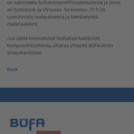
on valmistettu kuitukomposiittimateriaaleista ja jossa
on hydrolyysi- ja UV-suoja. Se koostuu 70 %:sti
uusiutuvista raaka-aineista ja kierrätetyistä
materiaaleista.
Jos olette kiinnostunut lisätietoja kestävistä
komposiittituotteista, ottakaa yhteyttä BÜFA-tiimin
yhteyshenkilöön.
Back