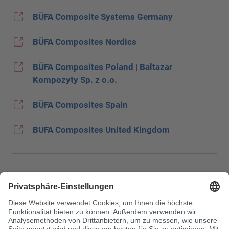
BÜFA Composite Systems Germany
BÜFA Composites Nordics
BÜFA Composites Poland | Baltazar
Kompozyty Sp. z o.o.
BÜFA Composites Spain
BUFA Composites United Kingdom
Impressum
Datenschutz
JEC Trade Show