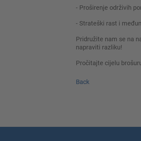
- Proširenje održivih p
- Strateški rast i među
Pridružite nam se na n
napraviti razliku!
Pročitajte cijelu brošur
Back