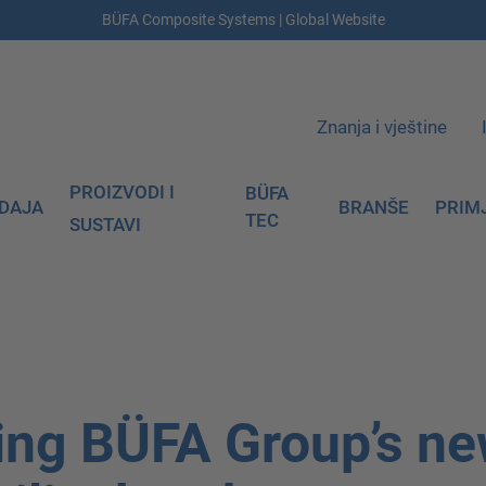
BÜFA Composite Systems | Global Website
Znanja i vještine
PROIZVODI I
BÜFA
DAJA
BRANŠE
PRIM
TEC
SUSTAVI
ng BÜFA Group’s n