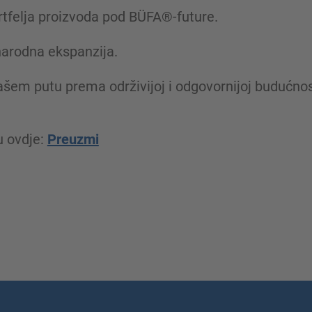
ortfelja proizvoda pod BÜFA®-future.
narodna ekspanzija.
ašem putu prema održivijoj i odgovornijoj budućn
u ovdje:
Preuzmi