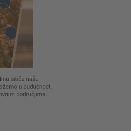
inu ističe našu
ulažemo u budućnost,
lovnim područjima.