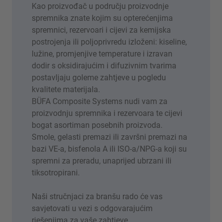
Kao proizvođač u području proizvodnje
spremnika znate kojim su opterećenjima
spremnici, rezervoari i cijevi za kemijska
postrojenja ili poljoprivredu izloženi: kiseline,
lužine, promjenjive temperature i izravan
dodir s oksidirajućim i difuzivnim tvarima
postavljaju goleme zahtjeve u pogledu
kvalitete materijala.
BÜFA Composite Systems nudi vam za
proizvodnju spremnika i rezervoara te cijevi
bogat asortiman posebnih proizvoda.
Smole, gelasti premazi ili završni premazi na
bazi VE-a, bisfenola A ili ISO-a/NPG-a koji su
spremni za preradu, unaprijed ubrzani ili
tiksotropirani.
Naši stručnjaci za branšu rado će vas
savjetovati u vezi s odgovarajućim
rješenjima za vaše zahtjeve.