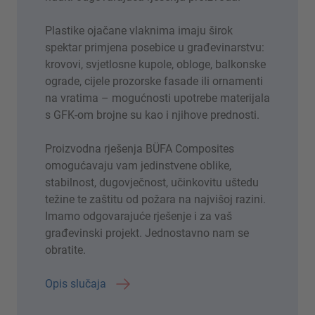
Plastike ojačane vlaknima imaju širok
spektar primjena posebice u građevinarstvu:
krovovi, svjetlosne kupole, obloge, balkonske
ograde, cijele prozorske fasade ili ornamenti
na vratima – mogućnosti upotrebe materijala
s GFK-om brojne su kao i njihove prednosti.
Proizvodna rješenja BÜFA Composites
omogućavaju vam jedinstvene oblike,
stabilnost, dugovječnost, učinkovitu uštedu
težine te zaštitu od požara na najvišoj razini.
Imamo odgovarajuće rješenje i za vaš
građevinski projekt. Jednostavno nam se
obratite.
Opis slučaja