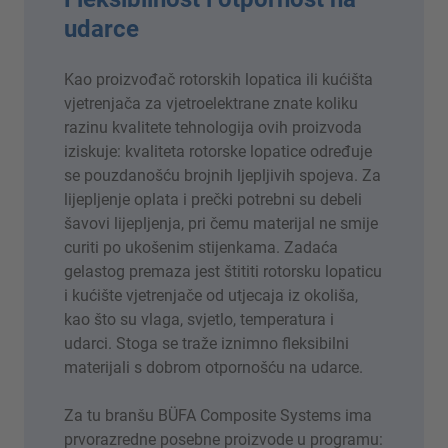
udarce
Kao proizvođač rotorskih lopatica ili kućišta
vjetrenjača za vjetroelektrane znate koliku
razinu kvalitete tehnologija ovih proizvoda
iziskuje: kvaliteta rotorske lopatice određuje
se pouzdanošću brojnih ljepljivih spojeva. Za
lijepljenje oplata i prečki potrebni su debeli
šavovi lijepljenja, pri čemu materijal ne smije
curiti po ukošenim stijenkama. Zadaća
gelastog premaza jest štititi rotorsku lopaticu
i kućište vjetrenjače od utjecaja iz okoliša,
kao što su vlaga, svjetlo, temperatura i
udarci. Stoga se traže iznimno fleksibilni
materijali s dobrom otpornošću na udarce.
Za tu branšu BÜFA Composite Systems ima
prvorazredne posebne proizvode u programu: