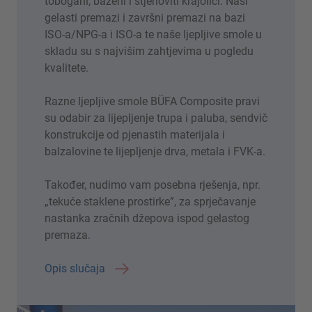
tobogani, bazeni i stjenoviti krajolici. Naši
gelasti premazi i završni premazi na bazi
ISO-a/NPG-a i ISO-a te naše ljepljive smole u
skladu su s najvišim zahtjevima u pogledu
kvalitete.
Razne ljepljive smole BÜFA Composite pravi
su odabir za lijepljenje trupa i paluba, sendvič
konstrukcije od pjenastih materijala i
balzalovine te lijepljenje drva, metala i FVK-a.
Također, nudimo vam posebna rješenja, npr.
„tekuće staklene prostirke”, za sprječavanje
nastanka zračnih džepova ispod gelastog
premaza.
Opis slučaja