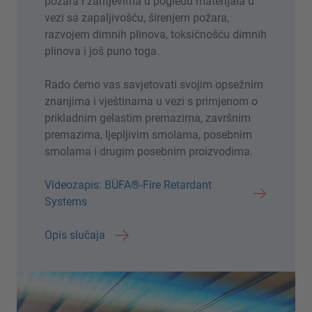
požara i zahtjevima u pogledu materijala u
vezi sa zapaljivošću, širenjem požara,
razvojem dimnih plinova, toksičnošću dimnih
plinova i još puno toga.
Rado ćemo vas savjetovati svojim opsežnim
znanjima i vještinama u vezi s primjenom o
prikladnim gelastim premazima, završnim
premazima, ljepljivim smolama, posebnim
smolama i drugim posebnim proizvodima.
Videozapis: BÜFA®-Fire Retardant
Systems
Opis slučaja