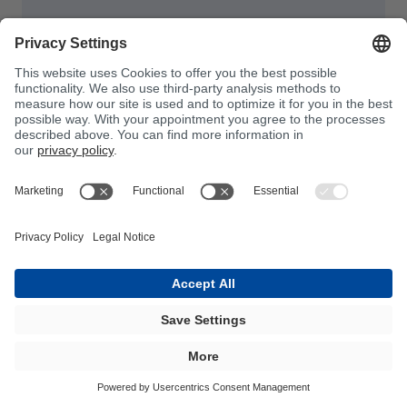
Lijepi, sjaji, drži
Brodogradnja se ubraja u najvažnija
područja primjene plastika ojačanih
vlaknima. Kao proizvođač jahti i plovila
znate koliko su sunce i slana voda izazovni
za materijal. U potrazi ste za proizvodima
koji ispunjavaju najviše zahtjeve u pogledu
očuvanja boje, sjaja površine i otpornosti na
osmozu?
Tada ste uz kompozitne materijale društva
BÜFA na pravom putu.
Nudimo vam gelaste premaze i završne
premaze na bazi ISO-a/NPG-a i ISO-a za
najviše zahtjeve u pogledu kvalitete. Također,
isporučujemo visokokvalitetne VE ljepljive