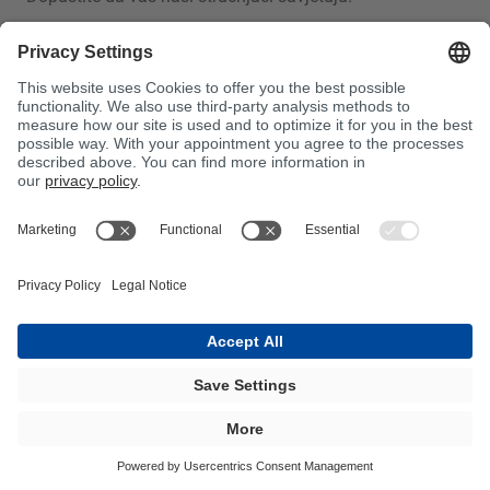
KONTAKTIRAJTE SADA
BÜFA®-rPET Smole
S MALOM KOLIČINOM STIRENA I BEZ
STIRENA