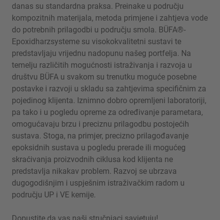
danas su standardna praksa. Preinake u području
kompozitnih materijala, metoda primjene i zahtjeva vode
do potrebnih prilagodbi u području smola. BÜFA®-
Epoxidharzsysteme su visokokvalitetni sustavi te
predstavljaju vrijednu nadopunu našeg portfelja. Na
temelju različitih mogućnosti istraživanja i razvoja u
društvu BÜFA u svakom su trenutku moguće posebne
postavke i razvoji u skladu sa zahtjevima specifičnim za
pojedinog klijenta. Iznimno dobro opremljeni laboratoriji,
pa tako i u pogledu opreme za određivanje parametara,
omogućavaju brzu i preciznu prilagodbu postojećih
sustava. Stoga, na primjer, precizno prilagođavanje
epoksidnih sustava u pogledu prerade ili mogućeg
skraćivanja proizvodnih ciklusa kod klijenta ne
predstavlja nikakav problem. Razvoj se ubrzava
dugogodišnjim i uspješnim istraživačkim radom u
području UP i VE kemije.
Dopustite da vas naši stručnjaci savjetuju!