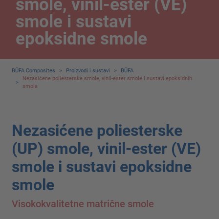
smole, vinil-ester (VE)
smole i sustavi
epoksidne smole
BÜFA Composites
>
Proizvodi i sustavi
>
BÜFA
Nezasićene poliesterske smole, vinil-ester smole i sustavi epoksidnih
>
smola
Nezasićene poliesterske
(UP) smole, vinil-ester (VE)
smole i sustavi epoksidne
smole
Visokokvalitetne matrične smole