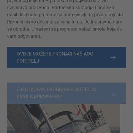
pojedinog klijenta – pa tako i u pogledu održivih
svojstava proizvoda. Partnerska suradnja i podrška
naših klijenata pri tome su nam uvijek na prvom mjestu.
Pronaći ćemo rješenje za vaše teme. Jednostavno nam
se obratite. U našem se programu nalazi smola koja će
vam odgovarati.
OVDJE MOŽETE PRONAĆI NAŠ AOC
PORTFELJ
CJELOKUPAN PROGRAM PORTFELJA
SMOLA BÜFA®-HARZ