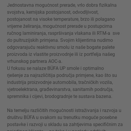
Jednostavna mogućnost prerade, vrlo dobra fizikalna
svojstva, kemijska postojanost, odvodljivost,
postojanost na visoke temperature, brzo ili polagano
vrijeme želiranja, mogućnost prerade u postupcima
ručnog laminiranja, raspršivanja vlakana ili RTM-a sve
do pultruzijskih primjena. Svojim klijentima nudimo
odgovarajuću reaktivnu smolu iz naše bogate palete
proizvoda iz vlastite proizvodnje ili iz portfelja našeg
vrhunskog partnera AOC-a.
U fokusu se nalaze BÜFA UP smole i optimalno
rješenje za najrazličitija područja primjene, kao što su
industrija proizvodnje automobila, tračničkih vozila,
vjetroelektrana, građevinarstva, sanitarnih područja,
spremnika i cijevi, brodogradnje te sustava bazena.
Na temelju različitih mogućnosti istraživanja i razvoja u
društvu BÜFA u svakom su trenutku moguće posebne
postavke i razvoji u skladu sa zahtjevima specifičnim za