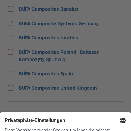
BÜFA Composites Benelux
BÜFA Composite Systems Germany
BÜFA Composites Nordics
BÜFA Composites Poland | Baltazar
Kompozyty Sp. z o.o.
BÜFA Composites Spain
BUFA Composites United Kingdom
Impressum
Datenschutz