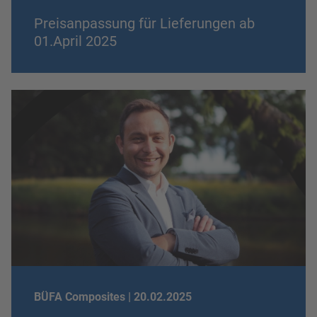
Preisanpassung für Lieferungen ab
01.April 2025
BÜFA Composites |
20.02.2025