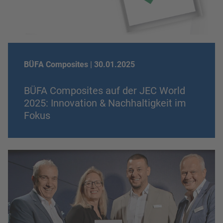
BÜFA Composites |
30.01.2025
BÜFA Composites auf der JEC World
2025: Innovation & Nachhaltigkeit im
Fokus