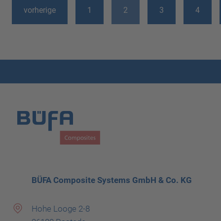
vorherige
1
2
3
4
BÜFA Composite Systems GmbH & Co. KG
Hohe Looge 2-8