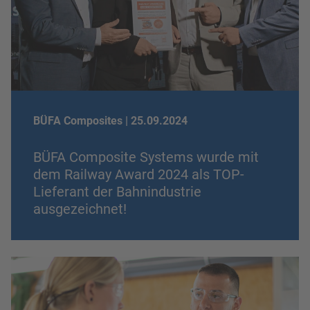
BÜFA Composites |
25.09.2024
BÜFA Composite Systems wurde mit
dem Railway Award 2024 als TOP-
Lieferant der Bahnindustrie
ausgezeichnet!