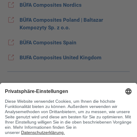
BÜFA Composites Nordics
BÜFA Composites Poland | Baltazar
Kompozyty Sp. z o.o.
BÜFA Composites Spain
BUFA Composites United Kingdom
Impressum
Datenschutz
JEC Trade Show
AGB