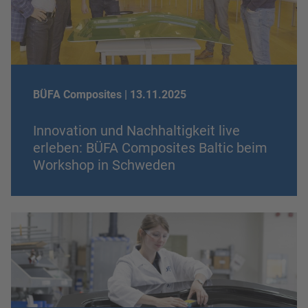
BÜFA Composites |
13.11.2025
Innovation und Nachhaltigkeit live
erleben: BÜFA Composites Baltic beim
Workshop in Schweden