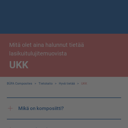
Mitä olet aina halunnut tietää
lasikuitulujitemuovista
UKK
BÜFA Composites
>
Tietotaito
>
Hyvä tietää
>
UKK
Mikä on komposiitti?