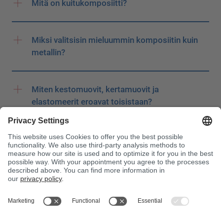
Mitä on kuitukomposiitti?
Miksi valitsisin mieluummin komposiitin kuin
metallin?
Miten kestomuovit, kertamuovit ja
elastomeerit eroavat toisistaan?
Voiko lasikuitulujitemuovisia komponentteja
korjata?
Mikä on kevytrakenne?