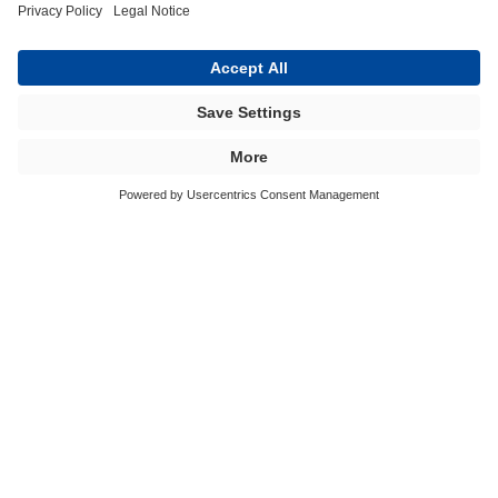
Mikä on Gelcoat?
Missä BÜFA Composites valmistaa
erikoistuotteensa?
Mikä on BÜFA Compositesin pienin
toimitettava kilomäärä yritysasiakkaille esim.
Topcoat- ja Gelcoat-tuotteiden osalta?
Toimittaako BÜFA Composites myös pieniä
hartsi- ja Gelcoat-määriä?
Voiko BÜFA Composites värjätä Gelcoat- tai
Topcoat-pinnoitteet haluamani värisiksi?