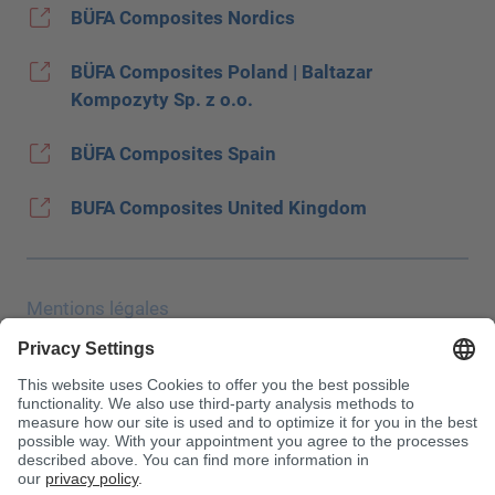
BÜFA Composites Nordics
BÜFA Composites Poland | Baltazar
Kompozyty Sp. z o.o.
BÜFA Composites Spain
BUFA Composites United Kingdom
Mentions légales
Protection des données
Salon JEC
CONDITIONS GÉNÉRALES DE VENTE