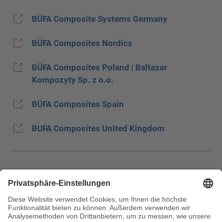
BÜFA Composite Systems Germany
BÜFA Composites Nordics
BÜFA Composites Poland | Baltazar
Kompozyty Sp. z o.o.
BÜFA Composites Spain
BUFA Composites United Kingdom
Impressum
Datenschutz