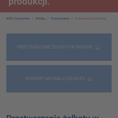
produkcji.
BÜFA Composites
>
Wiedza
>
Przetwarzanie
>
Przetwarzanie żelkotów
PRZETWARZANIE ŻELKOTU W SKRÓCIE
SPOSOBY APLIKACJI ŻELKOTU