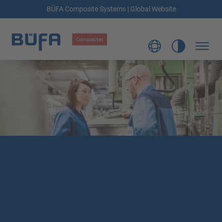
BÜFA Composite Systems | Global Website