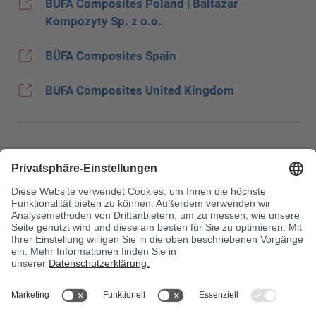
BÜFA Composites Poland | Baltazar
Kompozyty Sp. z o.o.
BÜFA Composites Spain
BUFA Composites United Kingdom
Impressum
Datenschutz
JEC Trade Show
AGB
Einkaufsbedingungen