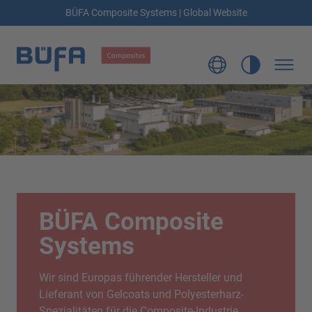
BÜFA Composite Systems | Global Website
BÜFA Composite
Systems
Wir sind Europas führender Hersteller und
Lieferant von Gelcoats und Polyesterharz-
Spezialitäten für die Composite-Industrie